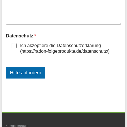
H
Datenschutz
*
i
l
Ich akzeptiere die Datenschutzerklärung
f
(https://radon-folgeprodukte.de/datenschutz/)
e
?
S
i
Hilfe anfordern
e
H
i
l
f
e
?
Impressum